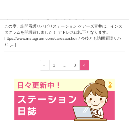
お知らせ
インスタグラムを開設しました！
この度、訪問看護リハビリステーション ケアーズ青井は、インス
タグラムを開設致しました！ アドレスは以下となります。
https://www.instagram.com/caresaoi.koin/ 今後とも訪問看護リハ
ビ […]
投
固
固
固
«
1
…
3
4
稿
定
定
定
ペ
ペ
ペ
の
ー
ー
ー
ペ
ジ
ジ
ジ
ー
ジ
送
り