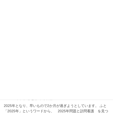
「暑さ寒さも彼岸まで」と耳にしたことはあるでしょうか。彼岸
とは、春分の日や秋分の日を挟む7日間を指します。今年の彼岸は
3月17日（月）～3月23日（日）です。 寒さが和らぎ春が近づくに
つれ、過ごしやすい季節になってきまし […]
2025年3月13日
未分類
暑さ寒さも彼岸まで
『暑さ寒さも彼岸まで』といった慣用句を耳にしたことがあると
思います。 これは「冬の寒さ（余寒）は春分頃（3月20日前後）
まで、夏の暑さ（残暑）は秋分（9月20日前後）頃までには和らい
でくる」という意味なのですが、今年はど […]
2025年2月21日
未分類
2025年問題と訪問看護
2025年となり、早いもので2か月が過ぎようとしています。 ふと
「2025年」というワードから、 2025年問題と訪問看護 を見つ